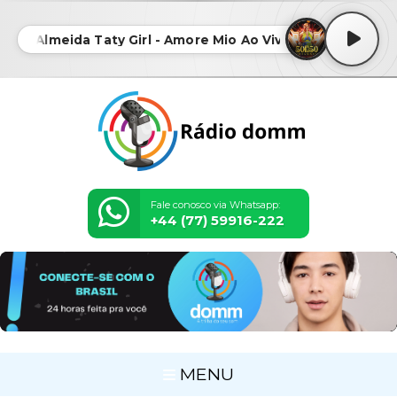
ange Almeida Taty Girl - Amore Mio Ao Vivo • Solange Alm
Fale conosco via Whatsapp:
+44 (77) 59916-222
MENU