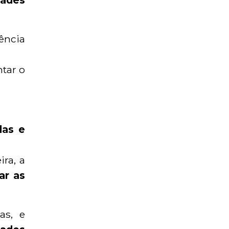
dades
ência
tar o
das e
ra, a
zar as
as, e