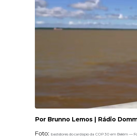
Por Brunno Lemos | Rádio Dom
Foto:
bastidores do cardápio da COP 30 em Belém — Fo