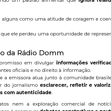
pondo um padrão alimentar que
ignora reali
por alguns como uma atitude de coragem e coer
 que ele perdeu uma oportunidade de represen
smo da Rádio Domm
promisso em divulgar
informações verifica
ntes oficiais e no direito à informação.
a emissora atua junto à comunidade brasilei
r do jornalismo
esclarecer, refletir e valori
s com autenticidade
.
tos nem a exploração comercial de notíci