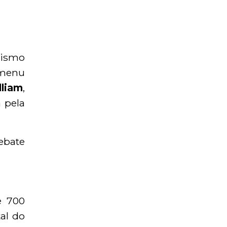
rismo
 menu
lliam
,
 pela
ebate
e 700
al do