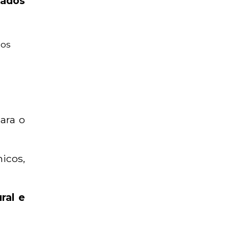
tados
mos
ara o
icos,
ral e