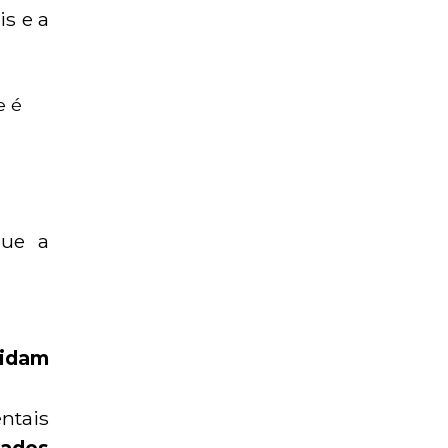
is e a
e é
que a
lidam
ntais