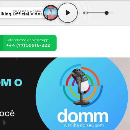
TOCANDO AGORA
lking Official Video
Fale conosco via Whatsapp:
+44 (77) 59916-222