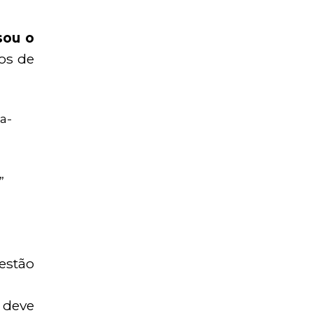
sou o
os de
a-
”
estão
 deve