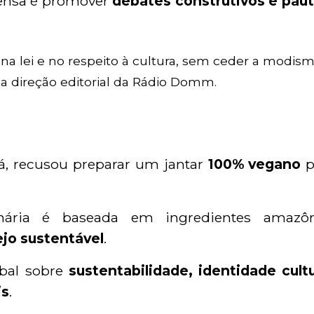
ensa é promover
debates construtivos e pau
na lei e no respeito à cultura, sem ceder a modis
a a direção editorial da Rádio Domm.
rá, recusou preparar um jantar
100% vegano
p
inária é baseada em ingredientes amazôn
jo sustentável
.
obal sobre
sustentabilidade, identidade cultu
is
.