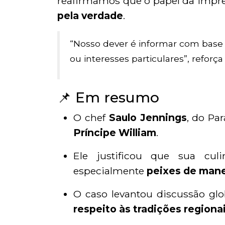
reafirmamos que o papel da impr
pela verdade
.
“Nosso dever é informar com base 
ou interesses particulares”, reforç
📌 Em resumo
O chef
Saulo Jennings
, do Pa
Príncipe William
.
Ele justificou que sua cul
especialmente
peixes de mane
O caso levantou discussão gl
respeito às tradições regiona