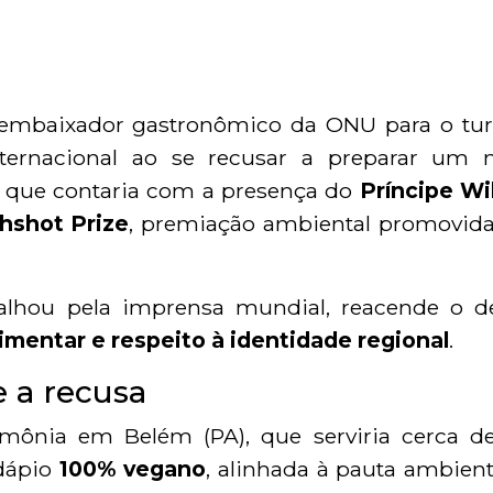
e embaixador gastronômico da ONU para o tu
nternacional ao se recusar a preparar um
r que contaria com a presença do
Príncipe Wi
hshot Prize
, premiação ambiental promovida
alhou pela imprensa mundial, reacende o d
limentar e respeito à identidade regional
.
e a recusa
imônia em Belém (PA), que serviria cerca d
rdápio
100% vegano
, alinhada à pauta ambient