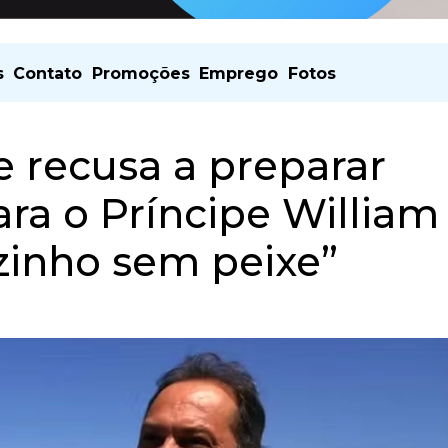
s
Contato
Promoções
Emprego
Fotos
e recusa a preparar
a o Príncipe William
ozinho sem peixe”